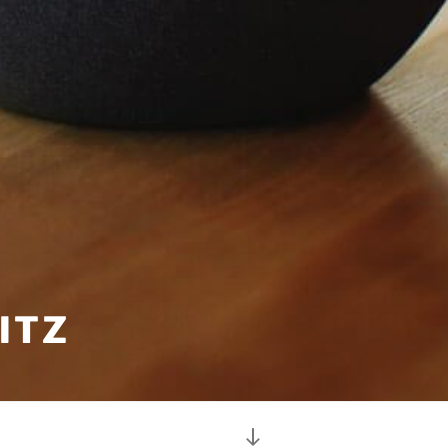
ITZ
Zum